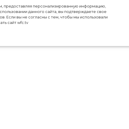
лям, предоставляя персонализированную информацию,
использовании данного сайта, вы подтверждаете свое
в. Если вы не согласны с тем, чтобы мы использовали
ть сайт wfc.tv
 из
име
нн
-то
тся
уэй