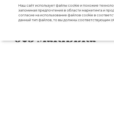
Ни грамма кос
Наш сайт использует файлы cookie и похожие технол
запоминая предпочтения в области маркетинга и прод
согласие на использование файлов cookie в соответс
Хэтэуэй показа
данный тип файлов, то вы должны соответствующим об
без макияжа
В канун Хэллоуина на экраны вышел но
интервью актриса жаловалась на то, что
ежедневно около пяти часов. Однак
превращалась для фильма в коварную 
приснилась в страшных снах.
Для того чтобы кожа отдыхала от бескон
не перегружать ее макияжем и часто по