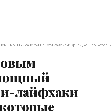
ем и мощный санскрин: бьюти-лайфхаки Крис Дженнер, которы
ровым
 мощный
ти-лайфхаки
 которые