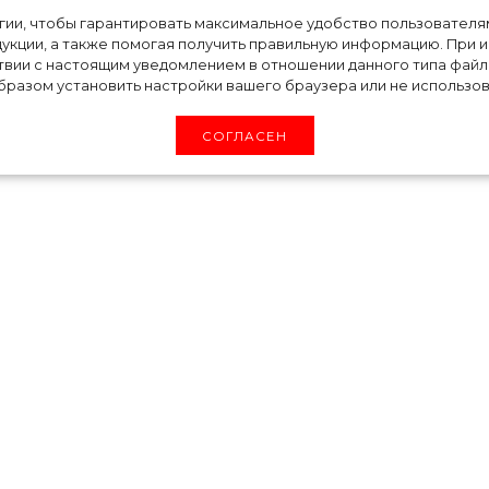
метики: Энн
огии, чтобы гарантировать максимальное удобство пользовате
укции, а также помогая получить правильную информацию. При 
твии с настоящим уведомлением в отношении данного типа файло
ла, как выглядит
разом установить настройки вашего браузера или не использова
СОГЛАСЕН
вый фильм «Ведьмы» с Энн Хэтэуэй: в одном
 ради этой роли ей приходилось сидеть на гр
о это того стоило – из милой девушки Э
ведьму, которая наверняка уже не раз кому
ечного грима, актеры в обычной жизни стараю
являются на публике без косметики. Энн Хэтэ