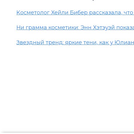
Kосметолог Хейли Бибер рассказала, чт
Ни грамма косметики: Энн Хэтэуэй показ
Звездный тренд: яркие тени, как у Юлиа