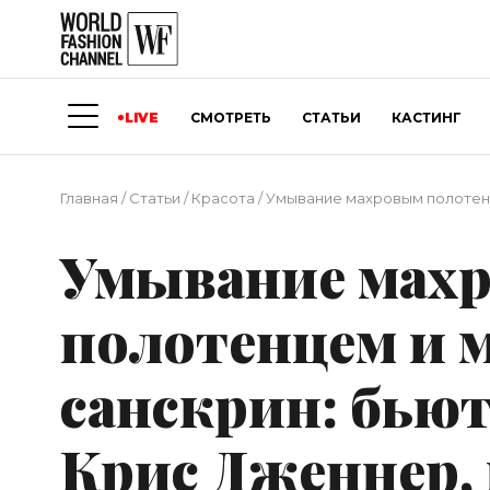
LIVE
СМОТРЕТЬ
СТАТЬИ
КАСТИНГ
Главная
/
Статьи
/
Красота
/
Умывание махровым полотенц
Умывание мах
полотенцем и
санскрин: бью
Крис Дженнер,