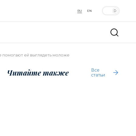
RU
EN
е помогают ей выглядеть моложе
Все
Читайте также
статьи