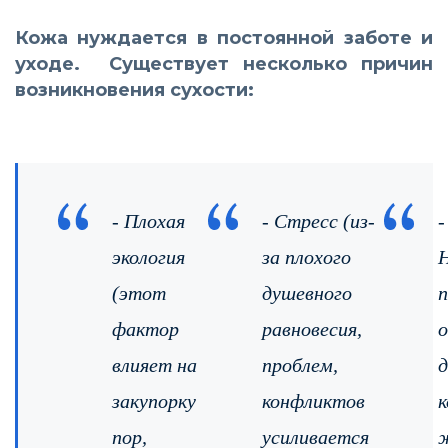
Кожа нуждается в постоянной заботе и
уходе. Существует несколько причин
возникновения сухости:
- Плохая
- Стресс (из-
-
экология
за плохого
Н
(этот
душевного
п
фактор
равновесия,
о
влияет на
проблем,
закупорку
конфликтов
к
пор,
усиливается
ж