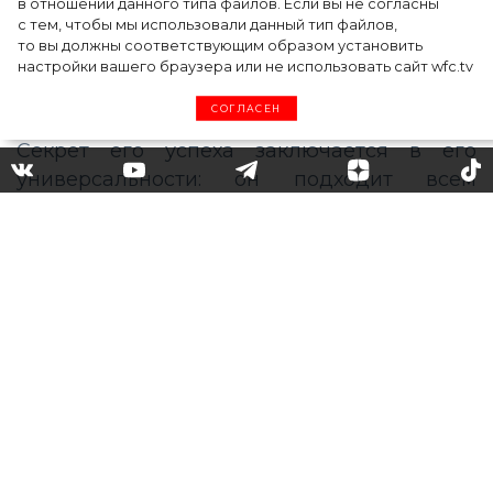
в отношении данного типа файлов. Если вы не согласны
с тем, чтобы мы использовали данный тип файлов,
то вы должны соответствующим образом установить
настройки вашего браузера или не использовать сайт wfc.tv
СОГЛАСЕН
Французский маникюр:
каким он может быть?
Рассматриваем самые
необычные решения
Французский маникюр, или так
называемый френч, сохраняет свою
популярность на протяжении многих лет.
Секрет его успеха заключается в его