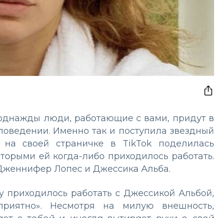
 однажды люди, работающие c вами, придут в
поведении. Именно так и поступила звездный
а на своей страничке в TikTok поделилась
оторыми ей когда-либо приходилось работать.
Дженнифер Лопес и Джессика Альба.
му приходилось работать с Джессикой Альбой,
приятно». Несмотря на милую внешность,