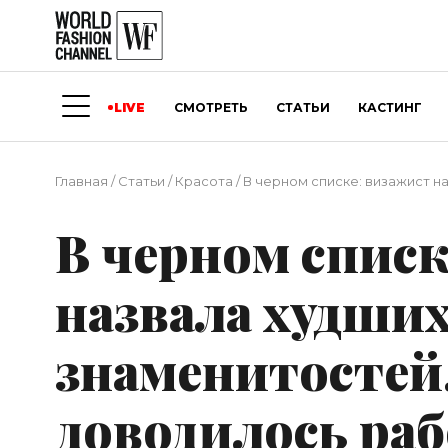
LIVE
СМОТРЕТЬ
СТАТЬИ
КАСТИНГ
Главная
/
Статьи
/
Красота
/
В черном списке: визажист н
В черном списк
назвала худши
знаменитостей
доводилось ра