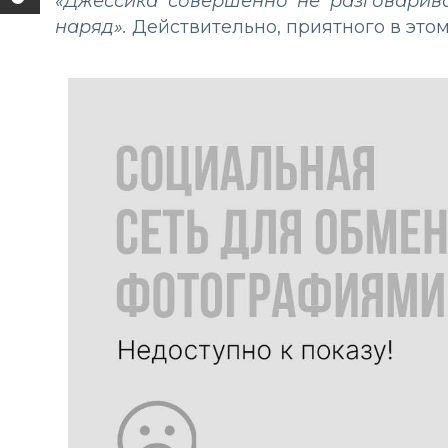
«Джессика совершенно не разговарива
наряд».
Действительно, приятного в этом