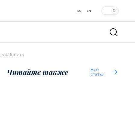
RU
EN
сь работать
Все
Читайте также
статьи