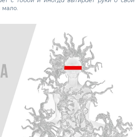
ет с тобой и иногда вытирает руки о свой
 мало.