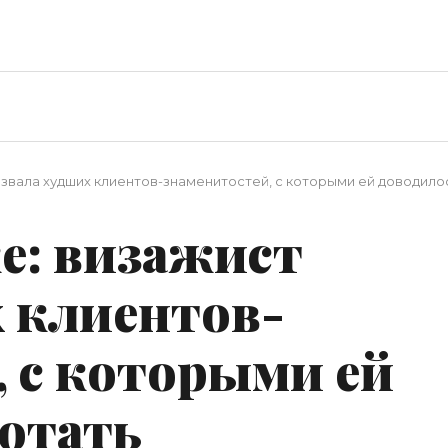
азвала худших клиентов-знаменитостей, с которыми ей доводило
е: визажист
х клиентов-
, с которыми ей
ботать