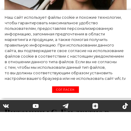
Наш сайт использует файлы cookie и похожие технологии,
чтобы гарантировать максимальное удобство
Ким Кардашьян перезапустила свой
пользователям, предоставляя персонализированную
информацию, запоминая предпочтения в области
косметический бренд, представив трио
маркетинга и продукции, а также помогая получить
продуктов
правильную информацию. При использовании данного
сайта, вы подтверждаете свое согласие на использование
файлов cookie в соответствии с настоящим уведомлением
в отношении данного типа файлов. Если вы не согласны
с тем, чтобы мы использовали данный тип файлов,
то вы должны соответствующим образом установить
настройки вашего браузера или не использовать сайт wfc.tv
СОГЛАСЕН
Витамины С, Е и другие в
косметике: для чего нужны и