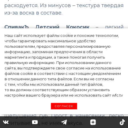
расходуется. Из минусов – текстура твердая
из-за воска в составе.
СпивакЪ Детский Кокосик
– легкий
кокосовый бальзам для детских губ.
Наш сайт использует файлы cookie и похожие технологии,
чтобы гарантировать максимальное удобство
Приятно пахнет, обладает мягкой
пользователям, предоставляя персонализированную
структурой, содержит масло ши, какао,
информацию, запоминая предпочтения в области
миндаль и воск. Питает и защищает кожу
маркетинга и продукции, а также помогая получить
правильную информацию. При использовании данного
зимой и летом, рекомендован для детей
сайта, вы подтверждаете свое согласие на использование
старше года. Из минусов – его сложно
файлов cookie в соответствии с настоящим уведомлением
наносить.
в отношении данного типа файлов. Если вы не согласны
с тем, чтобы мы использовали данный тип файлов,
то вы должны соответствующим образом установить
Мое солнышко с ароматом ванили
–
настройки вашего браузера или не использовать сайт wfc.tv
известный бальзам для губ, приятно пахнет
СОГЛАСЕН
ванилью, служит средством от сухости и
шелушения губ. Прост в нанесении, легко
впитывается, не имеет вкуса.