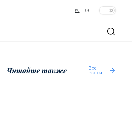
RU
EN
Все
Читайте также
статьи