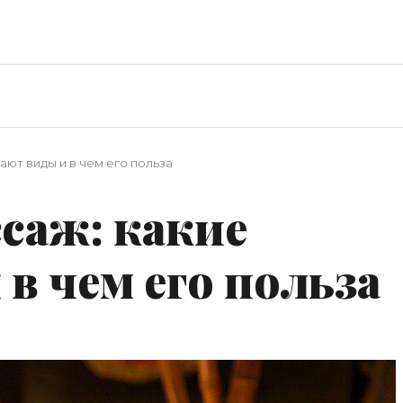
ают виды и в чем его польза
саж: какие
в чем его польза