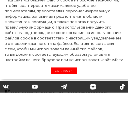
Наш сайт использует файлы cookie и похожие технологии,
чтобы гарантировать максимальное удобство
пользователям, предоставляя персонализированную
информацию, запоминая предпочтения в области
5 фасонов брюк, которые повсюду этим
маркетинга и продукции, а также помогая получить
летом
правильную информацию. При использовании данного
сайта, вы подтверждаете свое согласие на использование
файлов cookie в соответствии с настоящим уведомлением
в отношении данного типа файлов. Если вы не согласны
с тем, чтобы мы использовали данный тип файлов,
то вы должны соответствующим образом установить
настройки вашего браузера или не использовать сайт wfc.tv
СОГЛАСЕН
Как похудеть в домашних
условиях: что можно сделать
без вреда для здоровья