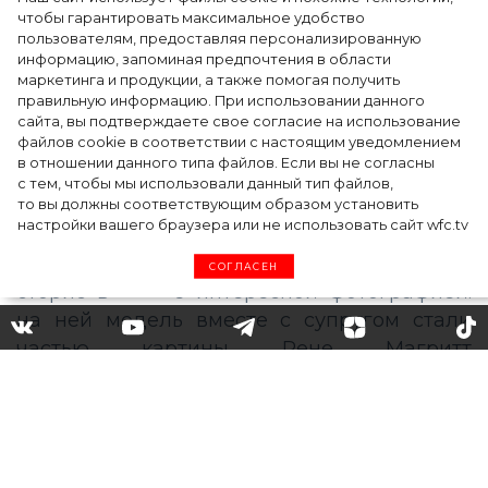
чтобы гарантировать максимальное удобство
пользователям, предоставляя персонализированную
информацию, запоминая предпочтения в области
5 фасонов брюк, которые повсюду этим
маркетинга и продукции, а также помогая получить
летом
правильную информацию. При использовании данного
сайта, вы подтверждаете свое согласие на использование
файлов cookie в соответствии с настоящим уведомлением
в отношении данного типа файлов. Если вы не согласны
с тем, чтобы мы использовали данный тип файлов,
то вы должны соответствующим образом установить
настройки вашего браузера или не использовать сайт wfc.tv
СОГЛАСЕН
Сетевое искусство: фото
Беллы Хадид, Эмили
Ратаковски и других стали
частью известных картин и