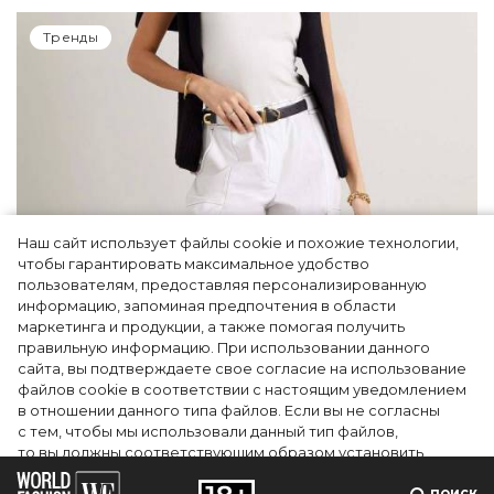
Тренды
Наш сайт использует файлы cookie и похожие технологии,
чтобы гарантировать максимальное удобство
пользователям, предоставляя персонализированную
информацию, запоминая предпочтения в области
5 фасонов брюк, которые повсюду этим
маркетинга и продукции, а также помогая получить
летом
правильную информацию. При использовании данного
сайта, вы подтверждаете свое согласие на использование
файлов cookie в соответствии с настоящим уведомлением
в отношении данного типа файлов. Если вы не согласны
с тем, чтобы мы использовали данный тип файлов,
то вы должны соответствующим образом установить
настройки вашего браузера или не использовать сайт wfc.tv