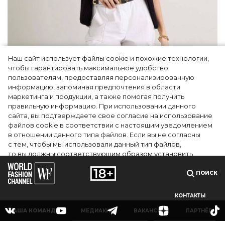
Наш сайт использует файлы cookie и похожие технологии,
чтобы гарантировать максимальное удобство
пользователям, предоставляя персонализированную
информацию, запоминая предпочтения в области
5 фасонов брюк, которые повсюду этим
маркетинга и продукции, а также помогая получить
летом
правильную информацию. При использовании данного
сайта, вы подтверждаете свое согласие на использование
файлов cookie в соответствии с настоящим уведомлением
в отношении данного типа файлов. Если вы не согласны
с тем, чтобы мы использовали данный тип файлов,
то вы должны соответствующим образом установить
настройки вашего браузера или не использовать сайт wfc.tv
ПОИСК
СОГЛАСЕН
КОНТАКТЫ
НАША КОМАНДА
МЕДИАКИТ
ВАКАНСИИ
ПАРТНЁРЫ