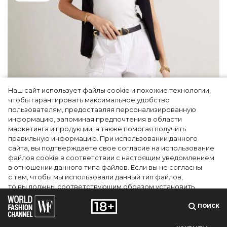
Наш сайт использует файлы cookie и похожие технологии,
чтобы гарантировать максимальное удобство
пользователям, предоставляя персонализированную
информацию, запоминая предпочтения в области
5 фасонов брюк, которые повсюду этим
маркетинга и продукции, а также помогая получить
летом
правильную информацию. При использовании данного
сайта, вы подтверждаете свое согласие на использование
файлов cookie в соответствии с настоящим уведомлением
в отношении данного типа файлов. Если вы не согласны
с тем, чтобы мы использовали данный тип файлов,
то вы должны соответствующим образом установить
настройки вашего браузера или не использовать сайт wfc.tv
ПОИСК
СОГЛАСЕН