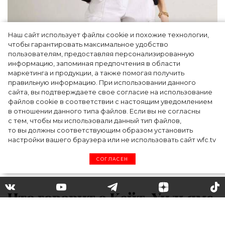
Наш сайт использует файлы cookie и похожие технологии,
чтобы гарантировать максимальное удобство
пользователям, предоставляя персонализированную
информацию, запоминая предпочтения в области
5 фасонов брюк, которые повсюду этим
маркетинга и продукции, а также помогая получить
летом
правильную информацию. При использовании данного
сайта, вы подтверждаете свое согласие на использование
файлов cookie в соответствии с настоящим уведомлением
в отношении данного типа файлов. Если вы не согласны
с тем, чтобы мы использовали данный тип файлов,
то вы должны соответствующим образом установить
настройки вашего браузера или не использовать сайт wfc.tv
СОГЛАСЕН
Что говорит о Кейт, Уильяме,
Чарльзе и Камилле их