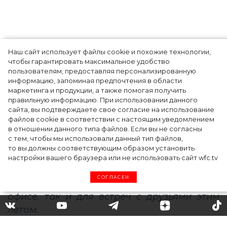
Наш сайт использует файлы cookie и похожие технологии,
Как Ульяновск стал столицей российской
чтобы гарантировать максимальное удобство
моды на два дня — Подиум, байеры и 100
пользователям, предоставляя персонализированную
информацию, запоминая предпочтения в области
млн рублей договорённостей: что
маркетинга и продукции, а также помогая получить
случилось на форуме в Ульяновске
правильную информацию. При использовании данного
сайта, вы подтверждаете свое согласие на использование
файлов cookie в соответствии с настоящим уведомлением
в отношении данного типа файлов. Если вы не согласны
с тем, чтобы мы использовали данный тип файлов,
то вы должны соответствующим образом установить
настройки вашего браузера или не использовать сайт wfc.tv
СОГЛАСЕН
Как создать классный