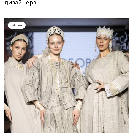
Показы для души: как Алтай стал новой
точкой на карте российской моды —
Там, где вдохновение само находит
дизайнера
Мода