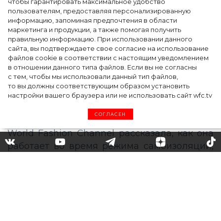
чтобы гарантировать максимальное удобство
точкой на карте российской моды — Там,
пользователям, предоставляя персонализированную
информацию, запоминая предпочтения в области
где вдохновение само находит
маркетинга и продукции, а также помогая получить
дизайнера
правильную информацию. При использовании данного
сайта, вы подтверждаете свое согласие на использование
файлов cookie в соответствии с настоящим уведомлением
в отношении данного типа файлов. Если вы не согласны
с тем, чтобы мы использовали данный тип файлов,
то вы должны соответствующим образом установить
настройки вашего браузера или не использовать сайт wfc.tv
СОГЛАСЕН
Стилист Гала Борзова – о
работе во время пандемии,
моде после нее и
искренности в *******е