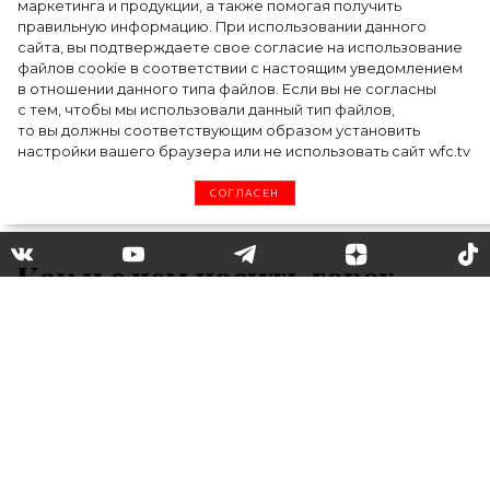
маркетинга и продукции, а также помогая получить
случилось на форуме в Ульяновске
правильную информацию. При использовании данного
сайта, вы подтверждаете свое согласие на использование
файлов cookie в соответствии с настоящим уведомлением
в отношении данного типа файлов. Если вы не согласны
с тем, чтобы мы использовали данный тип файлов,
то вы должны соответствующим образом установить
настройки вашего браузера или не использовать сайт wfc.tv
СОГЛАСЕН
Как и с чем носить горох
летом 2020: 3 модных образа
на любой случай
Носим карамельное платье в горох со
шляпой и лодочками, а романтичную блузу