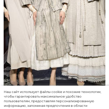
Наш сайт использует файлы cookie и похожие технологии,
Как Ульяновск стал столицей российской
чтобы гарантировать максимальное удобство
моды на два дня — Подиум, байеры и 100
пользователям, предоставляя персонализированную
информацию, запоминая предпочтения в области
млн рублей договорённостей: что