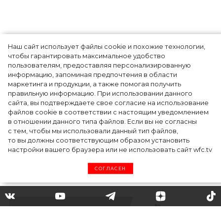
Наш сайт использует файлы cookie и похожие технологии,
Показы для души: как Алтай стал новой
чтобы гарантировать максимальное удобство
точкой на карте российской моды — Там,
пользователям, предоставляя персонализированную
информацию, запоминая предпочтения в области
где вдохновение само находит
маркетинга и продукции, а также помогая получить
дизайнера
правильную информацию. При использовании данного
сайта, вы подтверждаете свое согласие на использование
файлов cookie в соответствии с настоящим уведомлением
в отношении данного типа файлов. Если вы не согласны
с тем, чтобы мы использовали данный тип файлов,
то вы должны соответствующим образом установить
настройки вашего браузера или не использовать сайт wfc.tv
СОГЛАСЕН
Как прошел кастинг New