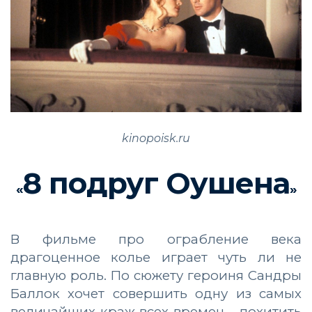
kinopoisk.ru
8 подруг Оушена
«
»
В фильме про ограбление века
драгоценное колье играет чуть ли не
главную роль. По сюжету героиня Сандры
Баллок хочет совершить одну из самых
величайших краж всех времен – похитить