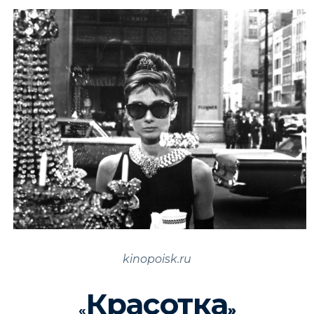
kinopoisk.ru
Красотка
«
»