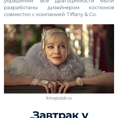
украшений. Все драгоценности были
разработаны дизайнером костюмов
совместно с компанией Tiffany & Co.
kinopoisk.ru
Завтрак у
«