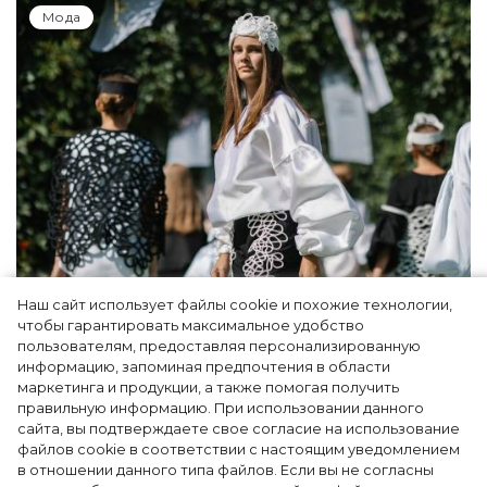
Мода
Наш сайт использует файлы cookie и похожие технологии,
Показы для души: как Алтай стал новой
чтобы гарантировать максимальное удобство
точкой на карте российской моды — Там,
пользователям, предоставляя персонализированную
информацию, запоминая предпочтения в области
где вдохновение само находит
маркетинга и продукции, а также помогая получить
дизайнера
правильную информацию. При использовании данного
сайта, вы подтверждаете свое согласие на использование
файлов cookie в соответствии с настоящим уведомлением
в отношении данного типа файлов. Если вы не согласны