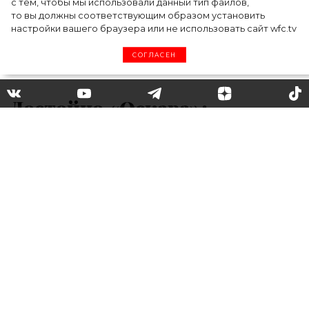
с тем, чтобы мы использовали данный тип файлов,
то вы должны соответствующим образом установить
настройки вашего браузера или не использовать сайт wfc.tv
СОГЛАСЕН
Достойно «Оскара»:
кутюрный показ коллекции
Ralph & Russo
В Париже состоялся кутюрный показ
коллекции Ralph & Russo весна-лето 2020.
Бренд Ralph & Russo посвятил новую
коллекцию Австралии, пострадавшей в
результате пожаров. Показ стал
своеобразным путешествием во времени: