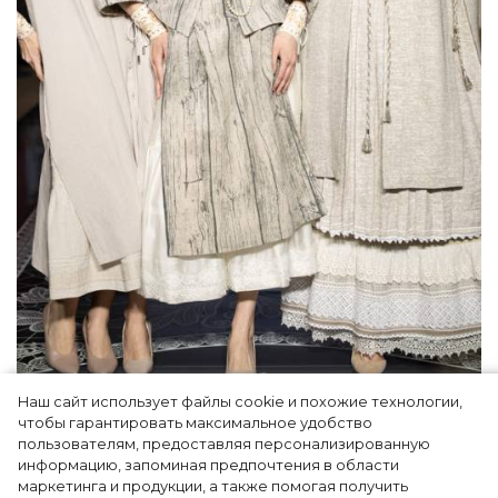
Наш сайт использует файлы cookie и похожие технологии,
Как Ульяновск стал столицей российской
чтобы гарантировать максимальное удобство
моды на два дня — Подиум, байеры и 100
пользователям, предоставляя персонализированную
информацию, запоминая предпочтения в области
млн рублей договорённостей: что
маркетинга и продукции, а также помогая получить