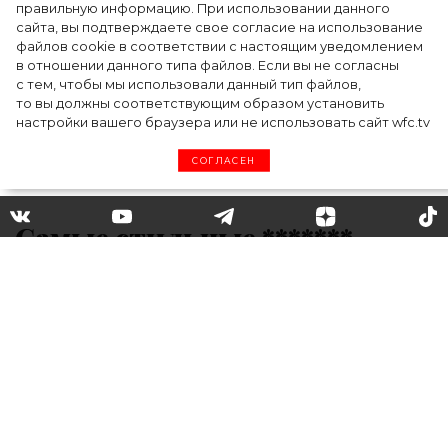
случилось на форуме в Ульяновске
правильную информацию. При использовании данного
сайта, вы подтверждаете свое согласие на использование
файлов cookie в соответствии с настоящим уведомлением
в отношении данного типа файлов. Если вы не согласны
с тем, чтобы мы использовали данный тип файлов,
то вы должны соответствующим образом установить
настройки вашего браузера или не использовать сайт wfc.tv
СОГЛАСЕН
Самые стильные *******-
мамы, за которыми приятно
наблюдать
Существует много стереотипов о том, что
после рождения детей жизнь
зацикливается вокруг пеленок и уборки.