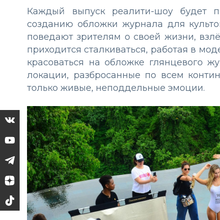
Каждый выпуск реалити-шоу будет п
созданию обложки журнала для культов
поведают зрителям о своей жизни, взлё
приходится сталкиваться, работая в моде
красоваться на обложке глянцевого жу
локации, разбросанные по всем конти
только живые, неподдельные эмоции.