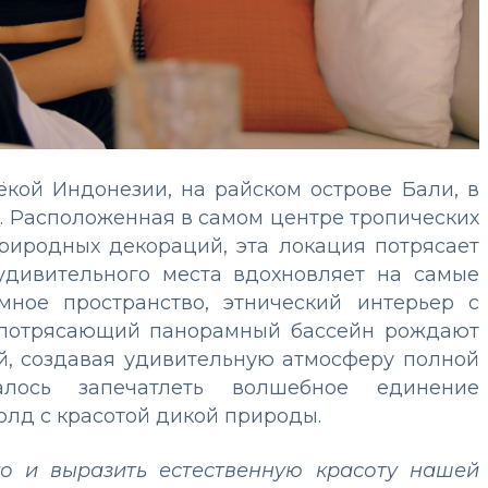
кой Индонезии, на райском острове Бали, в
i
. Расположенная в самом центре тропических
риродных декораций, эта локация потрясает
 удивительного места вдохновляет на самые
мное пространство, этнический интерьер с
 потрясающий панорамный бассейн рождают
й, создавая удивительную атмосферу полной
лось запечатлеть волшебное единение
олд с красотой дикой природы.
о и выразить естественную красоту нашей