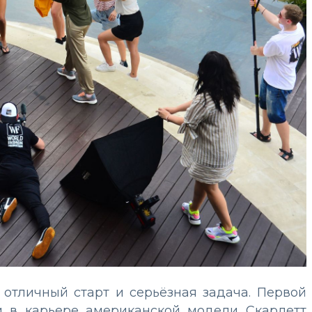
- отличный старт и серьёзная задача. Первой
 и в карьере американской модели Скарлетт