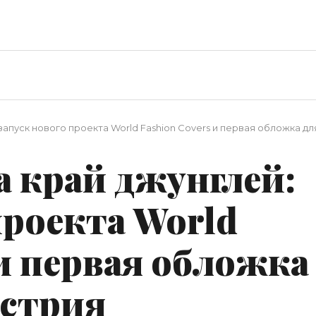
апуск нового проекта World Fashion Covers и первая обложка для 
 край джунглей:
проекта World
 и первая обложка
Австрия