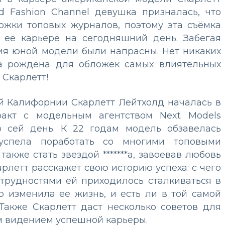
d Fashion Channel девушка призналась, что
ожки топовых журналов, поэтому эта съёмка
 её карьере на сегодняшний день. Забегая
ения юной модели были напрасны. Нет никаких
ла рождена для обложек самых влиятельных
 Скарлетт!
ой Калифорнии
Скарлетт Лейтхолд
началась в
ракт с модельным агентством Next Models
о сей день. К 22 годам модель обзавелась
успела поработать со многими топовыми
кже стать звездой *******а, завоевав любовь
арлетт расскажет свою историю успеха: с чего
 трудностями ей приходилось сталкиваться в
ю изменила ее жизнь, и есть ли в той самой
 Также Скарлетт даст несколько советов для
 видением успешной карьеры.