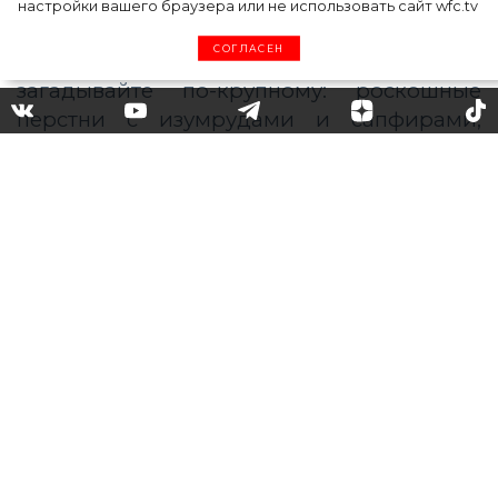
настройки вашего браузера или не использовать сайт wfc.tv
СОГЛАСЕН
Виш-лист: ювелирные
украшения, которые каждая
захочет получить на Новый
год
Говорят, под Новый год, что ни
пожелаешь, все всегда произойдёт, все
всегда сбывается. А если так, то
загадывайте по-крупному: роскошные
перстни с изумрудами и сапфирами,
бриллиантовые колье, серьги-