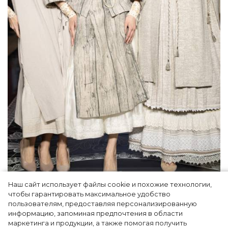
Наш сайт использует файлы cookie и похожие технологии,
Как Ульяновск стал столицей российской
чтобы гарантировать максимальное удобство
моды на два дня — Подиум, байеры и 100
пользователям, предоставляя персонализированную
информацию, запоминая предпочтения в области
млн рублей договорённостей: что
маркетинга и продукции, а также помогая получить