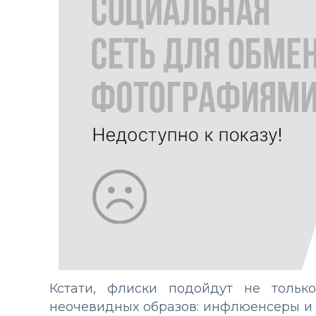
Кстати, флиски подойдут не тольк
неочевидных образов: инфлюенсеры и