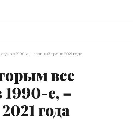
 ума в 1990-е, – главный тренд 2021 года
торым все
 1990-е, –
2021 года