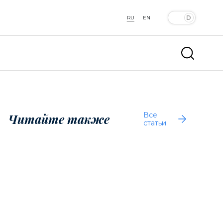
RU
EN
Все
Читайте также
статьи