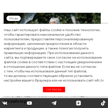
Мода
Наш сайт использует файлы cookie и похожие технологии,
чтобы гарантировать максимальное удобство
пользователям, предоставляя персонализированную
информацию, запоминая предпочтения в области
маркетинга и продукции, а также помогая получить
правильную информацию. При использовании данного
сайта, вы подтверждаете свое согласие на использование
файлов cookie в соответствии с настоящим уведомлением
в отношении данного типа файлов. Если вы не согласны
с тем, чтобы мы использовали данный тип файлов,
то вы должны соответствующим образом установить
настройки вашего браузера или не использовать сайт wfc.tv
Показы для души: как Алтай стал новой
точкой на карте российской моды —
СОГЛАСЕН
Там, где вдохновение само находит
дизайнера