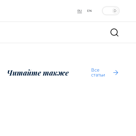
RU
EN
Все
Читайте также
статьи