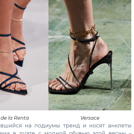
 de la Renta
Versace
увшийся на подиумы тренд и носят анклеты
ками в дуэте с модной обувью этой весны –