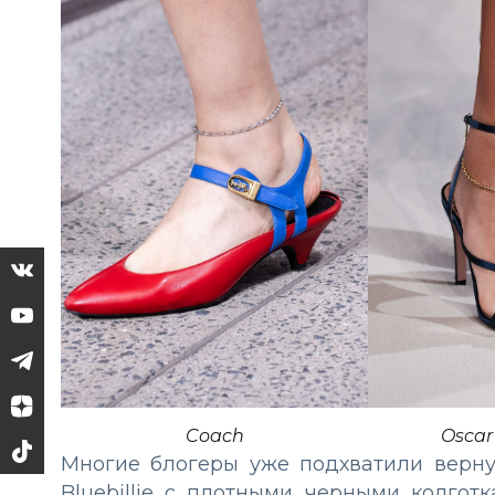
Coach
Oscar
Многие блогеры уже подхватили верн
Bluebillie с плотными черными колгот