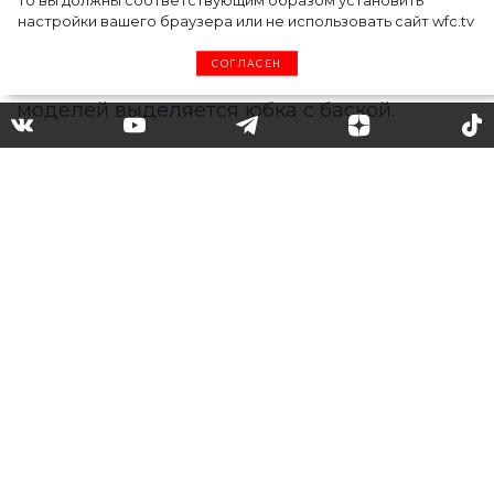
то вы должны соответствующим образом установить
настройки вашего браузера или не использовать сайт wfc.tv
СОГЛАСЕН
Юбка с баской: что это такое
и кому подходит
Юбка
– самая подходящая вещь в любом
женском гардеробе, чтобы создать
эффектный и элегантный образ. Дизайнеры
часто экспериментируют с фасонами юбок,
предлагая разные по стилю и настроению
варианты. Среди самых утонченных
моделей выделяется юбка с баской.