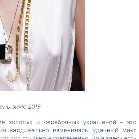
сень-зима 2019
ние золотых и серебряных украшений – это
ция кардинально изменилась: удачный микс
лядит стильно и современно. Но и здесь есть