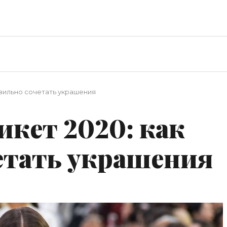
авильно сочетать украшения
кет 2020: как
етать украшения