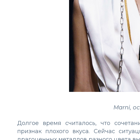
Marni, о
Долгое время считалось, что сочета
признак плохого вкуса. Сейчас ситуа
драгоценных металлов разного цвета выг