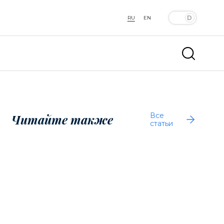
RU
EN
Все
Читайте также
статьи