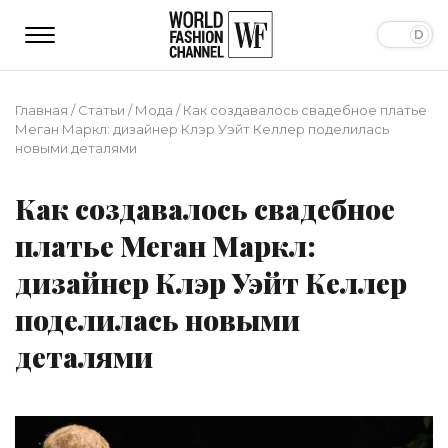
Главная
/
Статьи
/
Мода
/
Как создавалось свадебное платье
Меган Маркл: дизайнер Клэр Уэйт Келлер поделилась
новыми деталями
Как создавалось свадебное
платье Меган Маркл:
дизайнер Клэр Уэйт Келлер
поделилась новыми
деталями