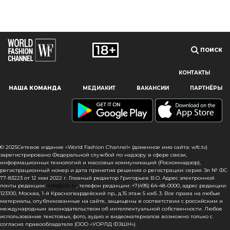
ПОИСК
КОНТАКТЫ
Наш сайт использует файлы cookie и похожие технологии,
НАША КОМАНДА
МЕДИАКИТ
ВАКАНСИИ
ПАРТНЁРЫ
чтобы гарантировать максимальное удобство
пользователям, предоставляя персонализированную
информацию, запоминая предпочтения в области
маркетинга и продукции, а также помогая получить
правильную информацию. При использовании данного
сайта, вы подтверждаете свое согласие на использование
© 2025Сетевое издание «World Fashion Channel» (доменное имя сайта: wfc.tv)
файлов cookie в соответствии с настоящим уведомлением
зарегистрировано Федеральной службой по надзору в сфере связи,
информационных технологий и массовых коммуникаций (Роскомнадзор),
в отношении данного типа файлов. Если вы не согласны
регистрационный номер и дата принятия решения о регистрации: серия Эл № ФС
с тем, чтобы мы использовали данный тип файлов,
77-83223 от 12 мая 2022 г. Главный редактор Григорьев В.О. Адрес электронной
то вы должны соответствующим образом установить
почты редакции:
info@wfc.tv
, телефон редакции: +7(495) 64-48-0000, адрес редакции:
настройки вашего браузера или не использовать сайт wfc.tv
123100, Москва, 1-й Красногвардейский пр., д.15 этаж 5 каб. 3. Все права на любые
материалы, опубликованные на сайте, защищены в соответствии с российским и
международным законодательством об интеллектуальной собственности. Любое
СОГЛАСЕН
использование текстовых, фото, аудио и видеоматериалов возможно только с
согласия правообладателя (ООО «УОРЛД ФЭШН»).