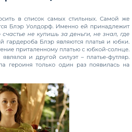
осить в список самых стильных. Самой же
ется Блэр Уолдорф. Именно ей принадлежит
о счастье не купишь за деньги, не знал, где
ой гардероба Блэр являются платья и юбки.
тение приталенному платью с юбкой-солнце.
являлся и другой силуэт – платье-футляр.
ала героиня только один раз появилась на