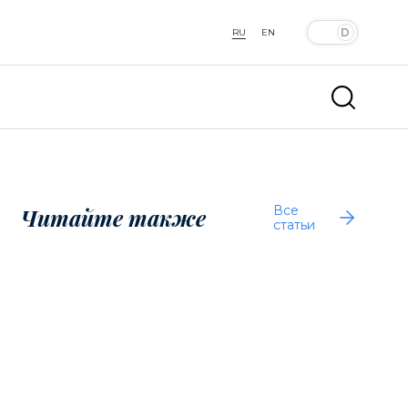
RU
EN
Все
Читайте также
статьи