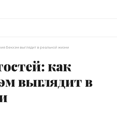
рия Бекхэм выглядит в реальной жизни
остей: как
эм выглядит в
и