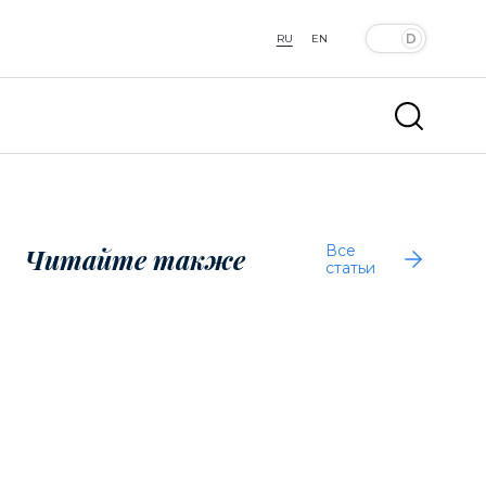
RU
EN
Все
Читайте также
статьи