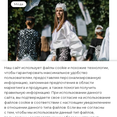
Мода
Наш сайт использует файлы cookie и похожие технологии,
Показы для души: как Алтай стал новой
чтобы гарантировать максимальное удобство
точкой на карте российской моды —
пользователям, предоставляя персонализированную
информацию, запоминая предпочтения в области
Там, где вдохновение само находит
маркетинга и продукции, а также помогая получить
дизайнера
правильную информацию. При использовании данного
сайта, вы подтверждаете свое согласие на использование
файлов cookie в соответствии с настоящим уведомлением
в отношении данного типа файлов. Если вы не согласны
с тем, чтобы мы использовали данный тип файлов,