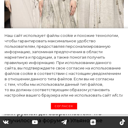
Наш сайт использует файлы cookie и похожие технологии,
чтобы гарантировать максимальное удобство
пользователям, предоставляя персонализированную
информацию, запоминая предпочтения в области
маркетинга и продукции, а также помогая получить
правильную информацию. При использовании данного
сайта, вы подтверждаете свое согласие на использование
файлов cookie в соответствии с настоящим уведомлением
в отношении данного типа файлов. Если вы не согласны
с тем, чтобы мы использовали данный тип файлов,
то вы должны соответствующим образом установить
настройки вашего браузера или не использовать сайт wfc.tv
Как Ульяновск стал столицей российской
моды на два дня — Подиум, байеры и 100
СОГЛАСЕН
млн рублей договорённостей: что
случилось на форуме в Ульяновске