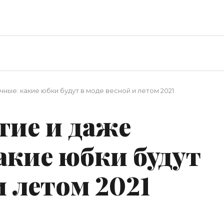
ные: какие юбки будут в моде весной и летом 2021
гие и даже
акие юбки будут
и летом 2021