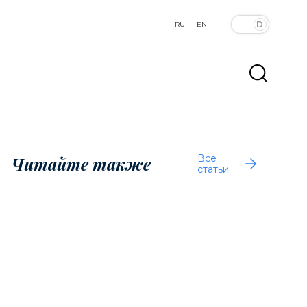
RU
EN
Все
Читайте также
статьи