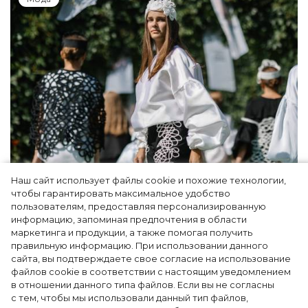
Наш сайт использует файлы cookie и похожие технологии,
Показы для души: как Алтай стал новой
чтобы гарантировать максимальное удобство
точкой на карте российской моды — Там,
пользователям, предоставляя персонализированную
информацию, запоминая предпочтения в области
где вдохновение само находит
маркетинга и продукции, а также помогая получить
дизайнера
правильную информацию. При использовании данного
сайта, вы подтверждаете свое согласие на использование
файлов cookie в соответствии с настоящим уведомлением
в отношении данного типа файлов. Если вы не согласны
с тем, чтобы мы использовали данный тип файлов,