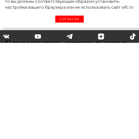
то вы должны соответствующим образом установить
настройки вашего браузера или не использовать сайт wfc.tv
СОГЛАСЕН
С чем носить легкие платья
летом 2020: Наталья Бардо
показала самую необычную
обувь этого сезона
Кто сказал, что летом надо носить только
босоножки и мюли с открытой пяткой, а про
остальную обувь можно забыть до
наступления первых холодов? Идею для
необычного и стильного образа в стиле