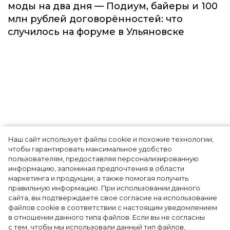
моды на два дня — Подиум, байеры и 100
млн рублей договорённостей: что
случилось на форуме в Ульяновске
Наш сайт использует файлы cookie и похожие технологии,
Пальто и белые кроссовки:
чтобы гарантировать максимальное удобство
пользователям, предоставляя персонализированную
стильный осенний образ
информацию, запоминая предпочтения в области
маркетинга и продукции, а также помогая получить
Кьяры Ферраньи
правильную информацию. При использовании данного
сайта, вы подтверждаете свое согласие на использование
файлов cookie в соответствии с настоящим уведомлением
в отношении данного типа файлов. Если вы не согласны
Представить в осеннем гардеробе более
с тем, чтобы мы использовали данный тип файлов,