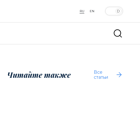
RU
EN
Все
Читайте также
статьи