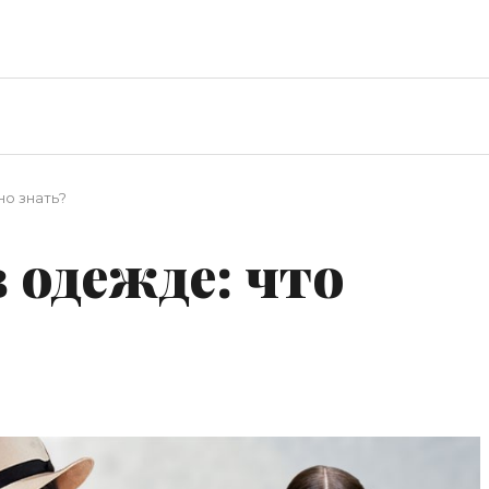
но знать?
 одежде: что