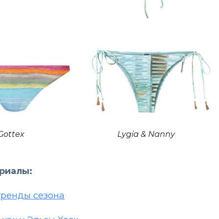
Gottex
Lygia & Nanny
ериалы:
тренды сезона