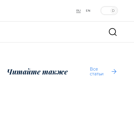
RU
EN
Все
Читайте также
статьи