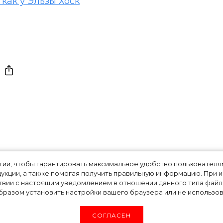
как у Эльзы Хоск
ждый день: Алена
огии, чтобы гарантировать максимальное удобство пользовате
укции, а также помогая получить правильную информацию. При 
твии с настоящим уведомлением в отношении данного типа файло
оказала
разом установить настройки вашего браузера или не использова
СОГЛАСЕН