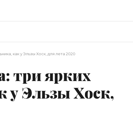
ника, как у Эльзы Хоск, для лета 2020
: три ярких
к у Эльзы Хоск,