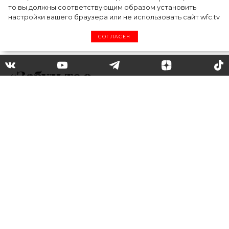
то вы должны соответствующим образом установить
настройки вашего браузера или не использовать сайт wfc.tv
СОГЛАСЕН
«Забудьте о
стеснительности»: Жан
Поль Готье показал новую
кампанию с участием Ирины
Шейк и Росси де Пальма
34-летняя российская модель Ирина Шейк
и 56-летняя испанская актриса Росси де
Пальма стали главными героинями новой
рекламной кампании Jean Paul Gaultier.