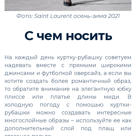
Фото: Saint Laurent осень-зима 2021
С чем носить
На каждый день куртку
-
рубашку
советуем
надевать
вместе
с
прямыми
широкими
джинсами
и
футболкой
оверсайз,
а
если
вы
хотите
создать
более
романтичный
образ
,
то
обратите
внимание
на
элегантную
юбку
плиссе
или
платье
длины
миди
.
В
холодную
погоду
с
помощью
куртки
-
рубашки
можно
создавать
интересные
многослойные
образы
–
используйте
ее
как
дополнительный
слой
под
плащ
или