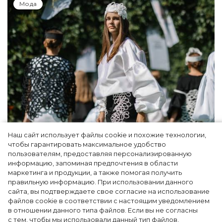
Мода
Наш сайт использует файлы cookie и похожие технологии,
Показы для души: как Алтай стал новой
чтобы гарантировать максимальное удобство
точкой на карте российской моды — Там,
пользователям, предоставляя персонализированную
информацию, запоминая предпочтения в области
где вдохновение само находит
маркетинга и продукции, а также помогая получить
дизайнера
правильную информацию. При использовании данного
сайта, вы подтверждаете свое согласие на использование
файлов cookie в соответствии с настоящим уведомлением
в отношении данного типа файлов. Если вы не согласны
с тем, чтобы мы использовали данный тип файлов,