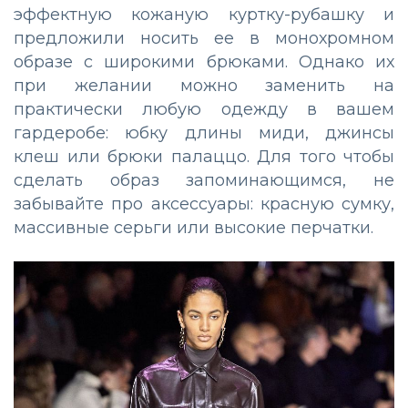
эффектную
кожаную
куртку
-
рубашку
и
предложили
носить
ее
в
монохромном
образе
с
широкими
брюками
.
Однако
их
при
желании
можно
заменить
на
практически
любую
одежду
в
вашем
гардеробе
:
юбку
длины
миди
,
джинсы
клеш
или
брюки
палаццо
.
Для
того
чтобы
сделать
образ
запоминающимся
,
не
забывайте
про
аксессуары
:
красную
сумку
,
массивные
серьги
или
высокие
перчатки
.