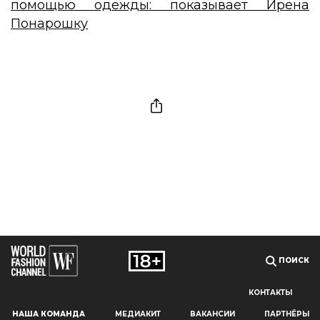
помощью одежды: показывает Ирена
Понарошку
ПОИСК
КОНТАКТЫ
Наш сайт использует файлы cookie и похожие технологии,
НАША КОМАНДА
МЕДИАКИТ
ВАКАНСИИ
ПАРТНЁРЫ