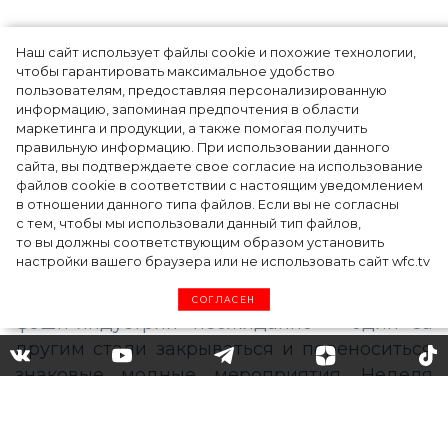
Наш сайт использует файлы cookie и похожие технологии,
Как Ульяновск стал столицей российской
чтобы гарантировать максимальное удобство
моды на два дня — Подиум, байеры и 100
пользователям, предоставляя персонализированную
информацию, запоминая предпочтения в области
млн рублей договорённостей: что
маркетинга и продукции, а также помогая получить
случилось на форуме в Ульяновске
правильную информацию. При использовании данного
сайта, вы подтверждаете свое согласие на использование
файлов cookie в соответствии с настоящим уведомлением
в отношении данного типа файлов. Если вы не согласны
с тем, чтобы мы использовали данный тип файлов,
то вы должны соответствующим образом установить
настройки вашего браузера или не использовать сайт wfc.tv
СОГЛАСЕН
Какой видят моду этой осени
Александр Арутюнов,