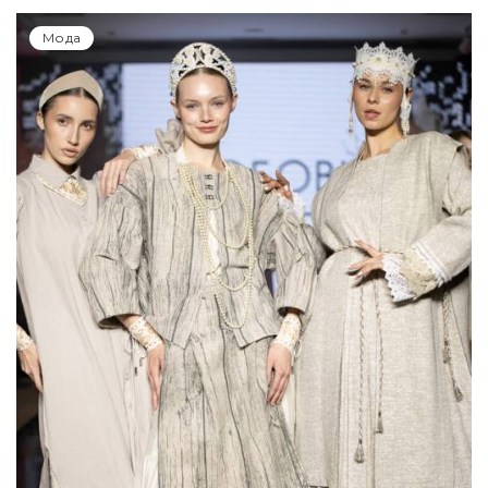
Показы для души: как Алтай стал новой
точкой на карте российской моды —
Там, где вдохновение само находит
дизайнера
Мода