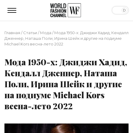
Главная
/
Статьи
/
Мода
/
Мода 1950-х: Джиджи Хадид, Кендалл
Дженнер, Наташа Поли, Ирина Шейк и другие на подиуме
Michael Kors весна-лето 2022
Мода 1950-х: Джиджи Хадид,
Кендалл Дженнер, Наташа
Поли, Ирина Шейк и другие
на подиуме Michael Kors
весна-лето 2022