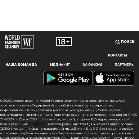
ПОИСК
КОНТАКТЫ
Наш сайт использует файлы cookie и похожие технологии,
НАША КОМАНДА
МЕДИАКИТ
ВАКАНСИИ
ПАРТНЁРЫ
чтобы гарантировать максимальное удобство
пользователям, предоставляя персонализированную
информацию, запоминая предпочтения в области
маркетинга и продукции, а также помогая получить
правильную информацию. При использовании данного
сайта, вы подтверждаете свое согласие на использование
© 2025Сетевое издание «World Fashion Channel» (доменное имя сайта: wfc.tv)
файлов cookie в соответствии с настоящим уведомлением
зарегистрировано Федеральной службой по надзору в сфере связи,
информационных технологий и массовых коммуникаций (Роскомнадзор),
в отношении данного типа файлов. Если вы не согласны
регистрационный номер и дата принятия решения о регистрации: серия Эл № ФС
с тем, чтобы мы использовали данный тип файлов,
77-83223 от 12 мая 2022 г. Главный редактор Григорьев В.О. Адрес электронной
то вы должны соответствующим образом установить
почты редакции:
info@wfc.tv
, телефон редакции: +7(495) 64-48-0000, адрес редакции:
настройки вашего браузера или не использовать сайт wfc.tv
123100, Москва, 1-й Красногвардейский пр., д.15 этаж 5 каб. 3. Все права на любые
материалы, опубликованные на сайте, защищены в соответствии с российским и
международным законодательством об интеллектуальной собственности. Любое