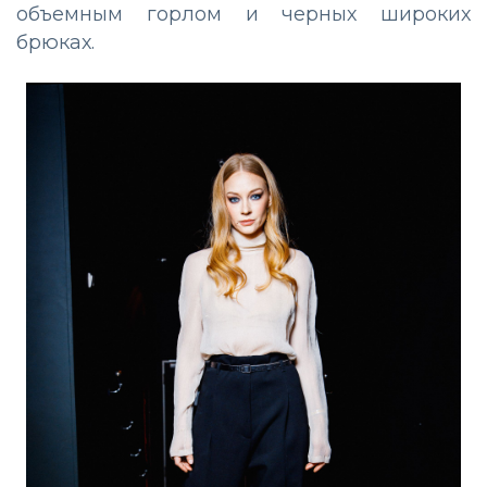
объемным горлом и черных широких
брюках.