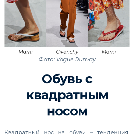
Marni
Givenchy
Marni
Фото: Vogue Runvay
Обувь с
квадратным
носом
Квадратный нос на обуви – тенденция,