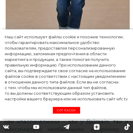
Наш сайт использует файлы cookie и похожие технологии,
чтобы гарантировать максимальное удобство
пользователям, предоставляя персонализированную
информацию, запоминая предпочтения в области
маркетинга и продукции, а также помогая получить
правильную информацию. При использовании данного
сайта, вы подтверждаете свое согласие на использование
файлов cookie в соответствии с настоящим уведомлением
в отношении данного типа файлов. Если вы не согласны
Balmain, осень-зима 2020-2021
с тем, чтобы мы использовали данный тип файлов,
то вы должны соответствующим образом установить
Не самый практичный для холодный
настройки вашего браузера или не использовать сайт wfc.tv
погоды, зато модный тренд этой осени –
СОГЛАСЕН
джинсы с подворотами, которые могут быть
как классическими – как у Balmain, так и
максимально необычными, например, с