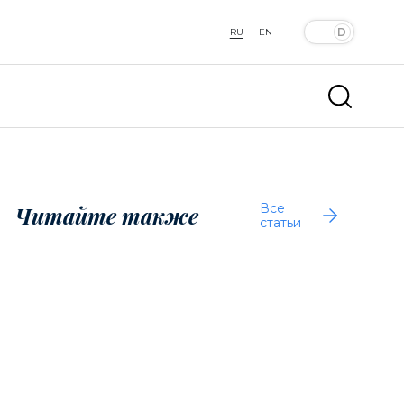
RU
EN
Все
Читайте также
статьи