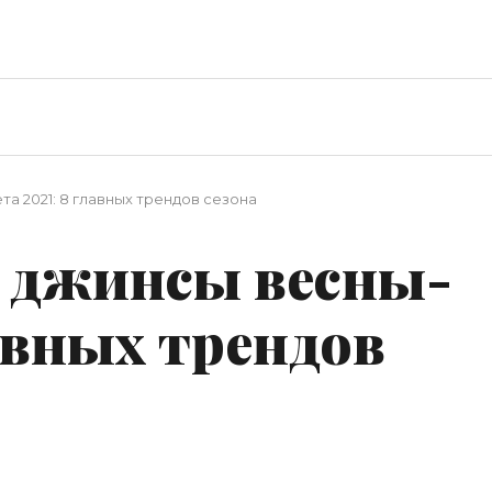
а 2021: 8 главных трендов сезона
 джинсы весны-
лавных трендов