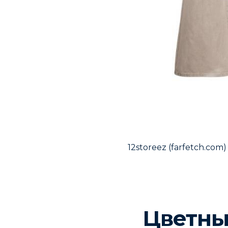
12storeez (farfetch.com)
Цветны