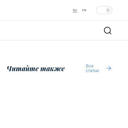
RU
EN
Все
Читайте также
статьи