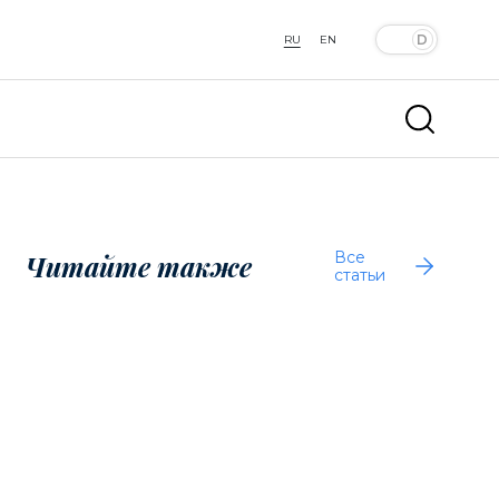
RU
EN
Все
Читайте также
статьи