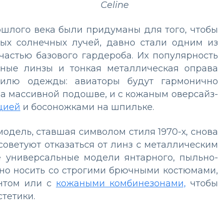
Celine
ошлого века были придуманы для того, чтобы
мых солнечных лучей, давно стали одним из
частью базового гардероба. Их популярность
дные линзы и тонкая металлическая оправа
илю одежды: авиаторы будут гармонично
а массивной подошве, и с кожаным оверсайз-
цией
и босоножками на шпильке.
модель, ставшая символом стиля 1970-х, снова
советуют отказаться от линз с металлическим
е универсальные модели янтарного, пыльно-
жно носить со строгими брючными костюмами,
нтом или с
кожаными комбинезонами,
чтобы
стетики.