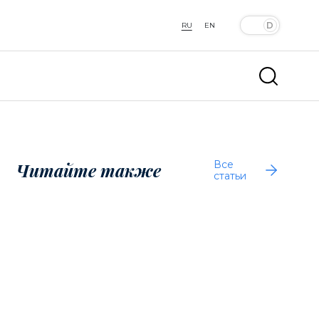
RU
EN
Все
Читайте также
статьи