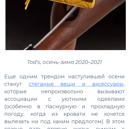
Tod's, осень-зима 2020–2021
Еще одним трендом наступившей осени
станут
стеганые вещи и аксессуары,
которые непроизвольно вызывают
ассоциации с уютными одеялами
(особенно в пасмурную и прохладную
погоду, когда из кровати не хочется
вылезать ни под каким предлогом). В этом
сезоне дать вторую жизнь сумкам с